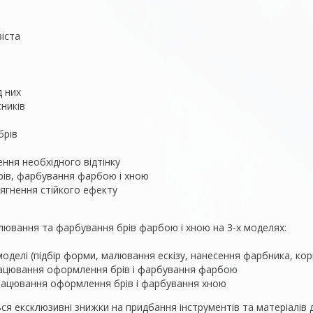
іста
д них
сників
брів
ення необхідного відтінку
рів, фарбування фарбою і хною
ягнення стійкого ефекту
лювання та фарбування брів фарбою і хною на 3-х моделях:
делі (підбір форми, малювання ескізу, нанесення фарбника, кори
працювання оформлення брів і фарбування фарбою
працювання оформлення брів і фарбування хною
ся ексклюзивні знижки на придбання інструментів та матеріалів 