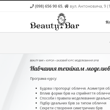
(098) 656 90 65
,
вул. Антоновича, 9 (
Н
Skip
to
content
BEAUTY BAR
»
КУРСИ
»
БАЗОВИЙ КУРС МОДЕЛЮВАННЯ БРІВ
Навчання технікам моделюв
Програма курсу:
Будова і пропорції обличчя. Асиметрія о
Вплив форми брів на сприйняття обличчя
Способи і правила моделювання ідеально
Підбір ідеальних брів за типом обличчя
Секрети створення симетричних брів