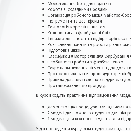
Моделювання брів для підлітків
Робота зі складними бровами
Організація робочого місця майстра-бров
Інструменти та дезінфекція
Технологія корекції пінцетом
Колористика в фарбуванні брів
Типажі зовнішності та підбір фарбника пі
Роз’яснення принципів роботи різних оки
Підготовка шкіри
Класифікація матеріалів для фарбування 
Особливості роботи з фарбою і хною
Секрети змішування пігментів для досягн
Протокол виконання процедур корекції б
Правила догляду після процедури для дос
Протипоказання до процедур
В курс входить практичне відпрацювання моде
Демонстрація процедури викладачем на мо
2 моделі для кожного студента для від
1 модель для кожного студента для від
У дні проведення курсу всім студентам надають