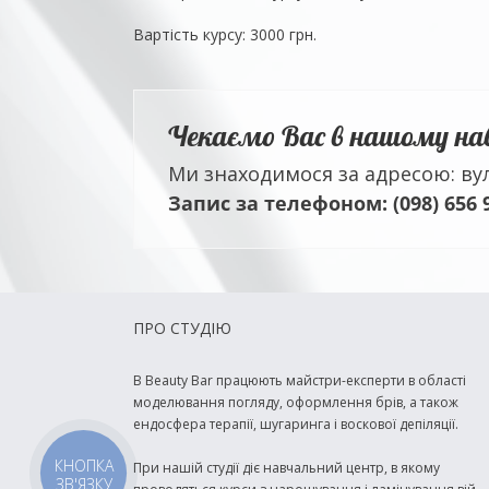
Вартість курсу: 3000 грн.
Чекаємо Вас в нашому на
Ми знаходимося за адресою: вул
Запис за телефоном: (098) 656 
ПРО СТУДІЮ
В Beauty Bar працюють майстри-експерти в області
моделювання погляду, оформлення брів, а також
ендосфера терапії, шугаринга і воскової депіляції.
КНОПКА
При нашій студії діє навчальний центр, в якому
ЗВ'ЯЗКУ