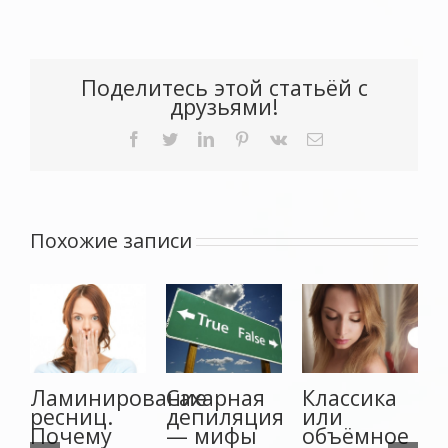
Поделитесь этой статьёй с
друзьями!
Facebook
Twitter
LinkedIn
Pinterest
Vk
Email
Похожие записи
Ламинирование
Сахарная
Классика
ресниц.
депиляция
или
Почему
— мифы
объёмное