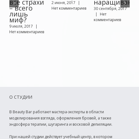
все страхи
наращивани
2 июня, 2017
|
– всего
Нет комментариев
30 сентября, 2017
2
лишь
|
Нет
миф?
комментариев
к
9 июля, 2017
|
Нет комментариев
О СТУДИИ
В Beauty Bar работают мастера-эксперты в области
моделирования взгляда, оформления бровей, а также
эндосфера терапии, шугаринга и восковой депиляции.
При нашей студии действует учебный центр, в котором