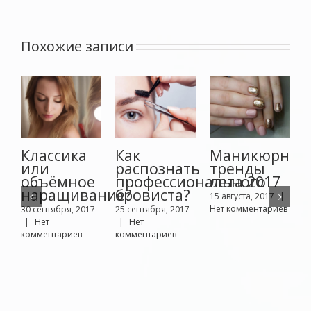
Похожие записи
Классика
Как
Маникюрные
или
распознать
тренды
объёмное
профессионального
лета 2017
наращивание?
бровиста?
15 августа, 2017
|
Нет комментариев
30 сентября, 2017
25 сентября, 2017
9
|
Нет
|
Нет
Н
комментариев
комментариев